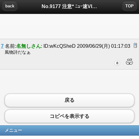
No.9177 注意* ﾆｭｰ速VIP及びVIP+初心者の方へ についたコメント
back
TOP
7
名前:
名無しさん
: ID:wKcQSheD 2009/06/29(月) 01:17:03
風物詩だなぁ
0
戻る
コピペを表示する
メニュー