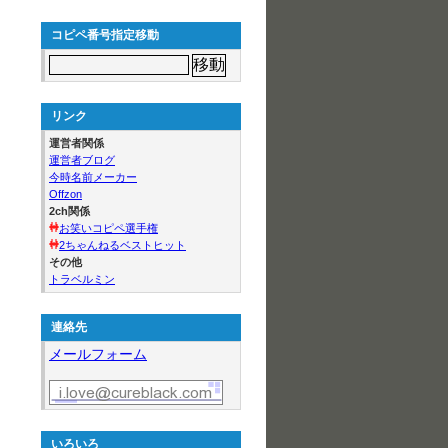
コピペ番号指定移動
リンク
運営者関係
運営者ブログ
今時名前メーカー
Offzon
2ch関係
お笑いコピペ選手権
2ちゃんねるベストヒット
その他
トラベルミン
連絡先
メールフォーム
いろいろ