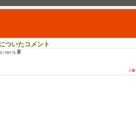
ト
についたコメント
KE+TBV7h
3