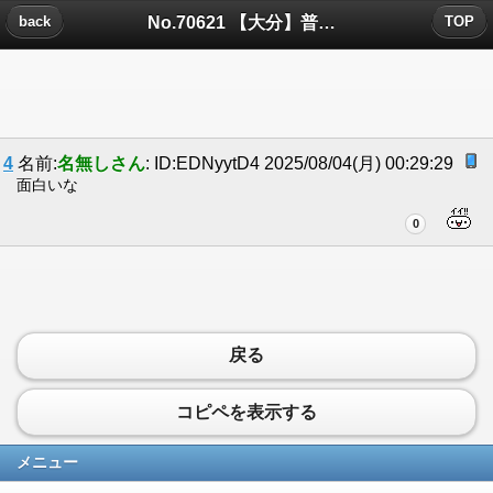
No.70621 【大分】普通列車の乗務員室ドア…開いたまま走行 JR久大本線･向之原から南...についたコメント
back
TOP
4
名前:
名無しさん
: ID:EDNyytD4 2025/08/04(月) 00:29:29
面白いな
0
戻る
コピペを表示する
メニュー