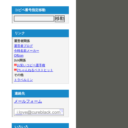
コピペ番号指定移動
リンク
運営者関係
運営者ブログ
今時名前メーカー
Offzon
2ch関係
お笑いコピペ選手権
2ちゃんねるベストヒット
その他
トラベルミン
連絡先
メールフォーム
いろいろ