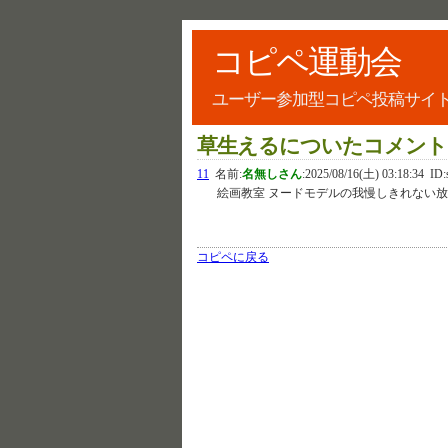
コピペ運動会
ユーザー参加型コピペ投稿サイ
草生えるについたコメント
11
名前:
名無しさん
:
2025/08/16(土) 03:18:34
ID:
絵画教室 ヌードモデルの我慢しきれない放
コピペに戻る