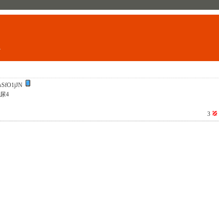
ト
sSfO1jJN
尿4
3