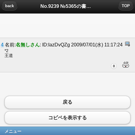
No.9239 №5365の書き手が読んだコピペについたコメント
back
TOP
4
名前:
名無しさん
: ID:IazDvQZg 2009/07/01(水) 11:17:24
*2
王道
0
戻る
コピペを表示する
メニュー