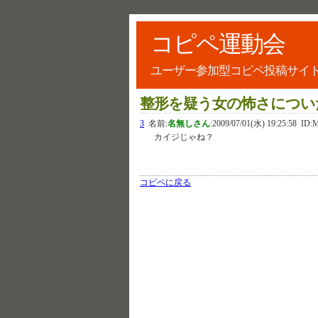
コピペ運動会
ユーザー参加型コピペ投稿サイ
整形を疑う女の怖さについ
3
名前:
名無しさん
:
2009/07/01(水) 19:25:58
ID:M
カイジじゃね？
コピペに戻る