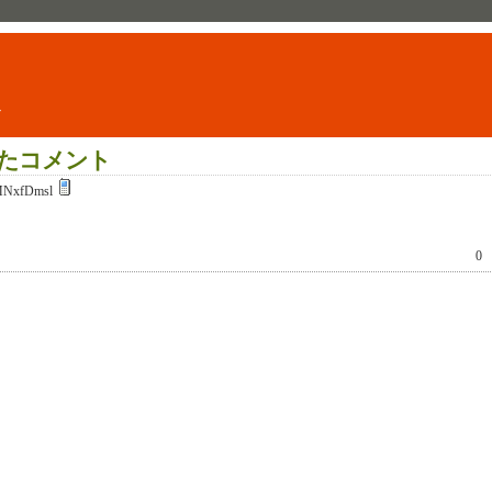
ト
たコメント
NxfDmsl
0