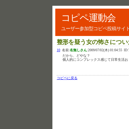
コピペ運動会
ユーザー参加型コピペ投稿サイ
整形を疑う女の怖さについ
10
名前:
名無しさん
:
2009/07/02(木) 01:04:55
ID:
だから、どやな？
個人的にコンプレックス感じて日常生活お
コピペに戻る