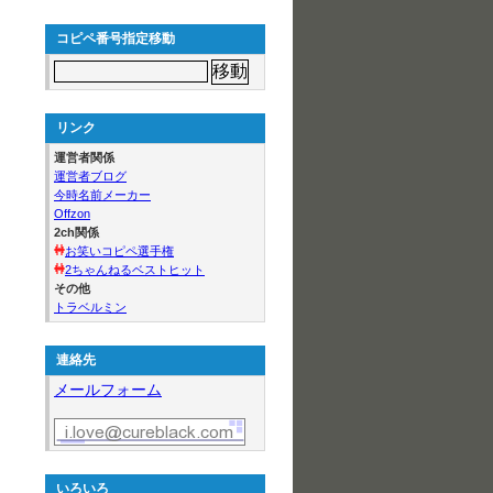
コピペ番号指定移動
リンク
運営者関係
運営者ブログ
今時名前メーカー
Offzon
2ch関係
お笑いコピペ選手権
2ちゃんねるベストヒット
その他
トラベルミン
連絡先
メールフォーム
いろいろ