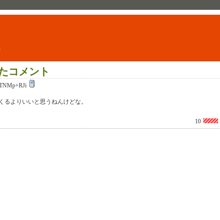
ト
たコメント
TNMp+RJi
くるよりいいと思うねんけどな。
10