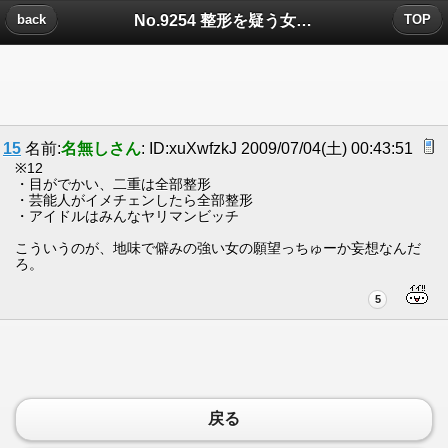
No.9254 整形を疑う女の怖さについたコメント
back
TOP
15
名前:
名無しさん
: ID:xuXwfzkJ 2009/07/04(土) 00:43:51
※12
・目がでかい、二重は全部整形
・芸能人がイメチェンしたら全部整形
・アイドルはみんなヤリマンビッチ
こういうのが、地味で僻みの強い女の願望っちゅーか妄想なんだ
ろ。
5
戻る