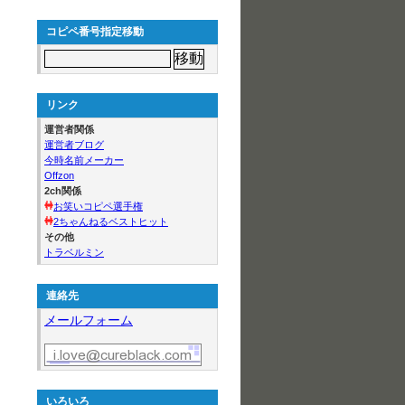
コピペ番号指定移動
リンク
運営者関係
運営者ブログ
今時名前メーカー
Offzon
2ch関係
お笑いコピペ選手権
2ちゃんねるベストヒット
その他
トラベルミン
連絡先
メールフォーム
いろいろ