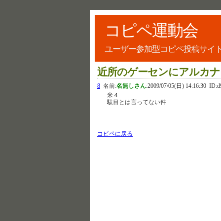
コピペ運動会
ユーザー参加型コピペ投稿サイ
近所のゲーセンにアルカナも
8
名前:
名無しさん
:
2009/07/05(日) 14:16:30
ID:d
米４
駄目とは言ってない件
コピペに戻る