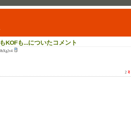
ト
KOFも...についたコメント
9hXg2v4
2