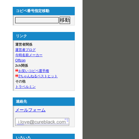
コピペ番号指定移動
リンク
運営者関係
運営者ブログ
今時名前メーカー
Offzon
2ch関係
お笑いコピペ選手権
2ちゃんねるベストヒット
その他
トラベルミン
連絡先
メールフォーム
いろいろ