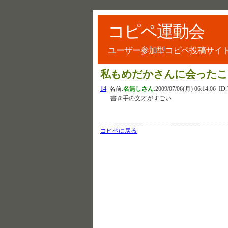
コピペ運動会
ユーザー参加型コピペ投稿サイ
私もめだかさんに会ったこと
14
名前:
名無しさん
:
2009/07/06(月) 06:14:06
ID:T
書き手の文才がすごい
コピペに戻る