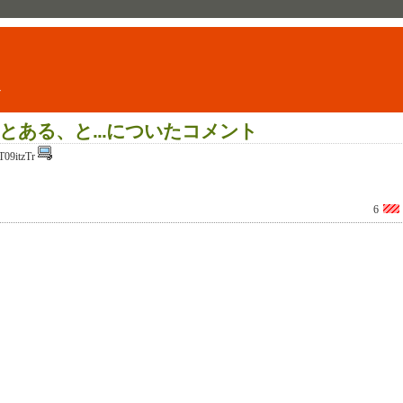
ト
ある、と...についたコメント
09itzTr
6