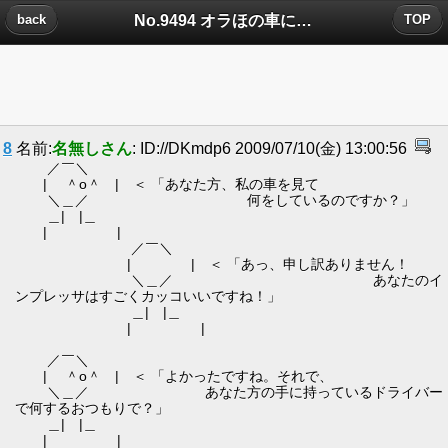
No.9494 オラほの車についたコメント
back
TOP
8
名前:
名無しさん
: ID://DKmdp6 2009/07/10(金) 13:00:56
／￣＼
| ＾o＾ | ＜ 「あなた方、私の車を見て
＼＿／ 何をしているのですか？」
＿| |＿
| |
／￣＼
| | ＜ 「あっ、申し訳ありません！
＼＿／ あなたのイ
ンプレッサはすごくカッコいいですね！」
＿| |＿
| |
／￣＼
| ＾o＾ | ＜ 「よかったですね。それで、
＼＿／ あなた方の手に持っているドライバー
で何するおつもりで？」
＿| |＿
| |