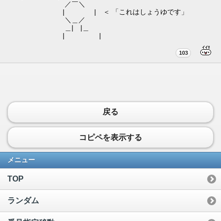
／￣＼
| | ＜ 「これはしょうゆです」
＼＿／
＿| |＿
| |
103
戻る
コピペを表示する
メニュー
TOP
ランダム