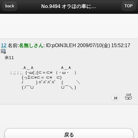
No.9494 オラほの車についたコメント
back
TOP
12
名前:
名無しさん
: ID:pOiN3LEH 2009/07/10(金) 15:52:17
米11
.∧＿∧ ∧＿∧
；;;；;、(･ω(:;(⊂＝⊂≡ （・ω・ ）
(っΣ⊂≡⊂＝ ⊂≡ ⊂)
/ ) ﾊﾞﾊﾞﾊﾞﾊﾞ ( ＼
( /￣∪ ∪￣＼ )
16
戻る