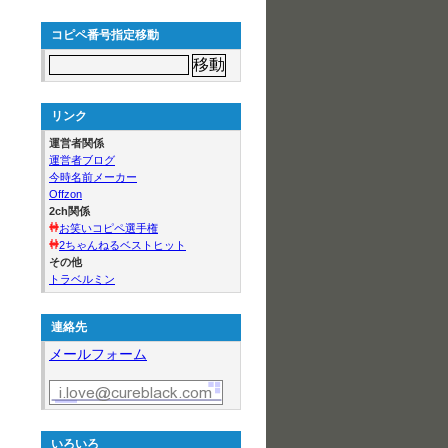
コピペ番号指定移動
リンク
運営者関係
運営者ブログ
今時名前メーカー
Offzon
2ch関係
お笑いコピペ選手権
2ちゃんねるベストヒット
その他
トラベルミン
連絡先
メールフォーム
いろいろ