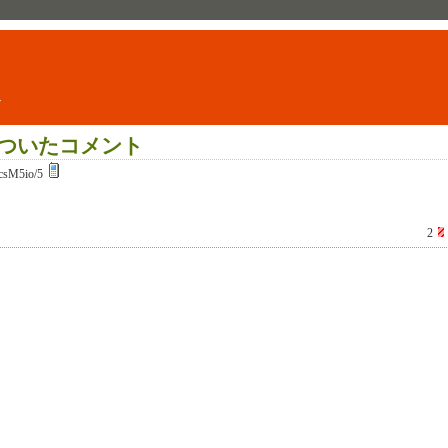
ト
ついたコメント
csM5io/5
2