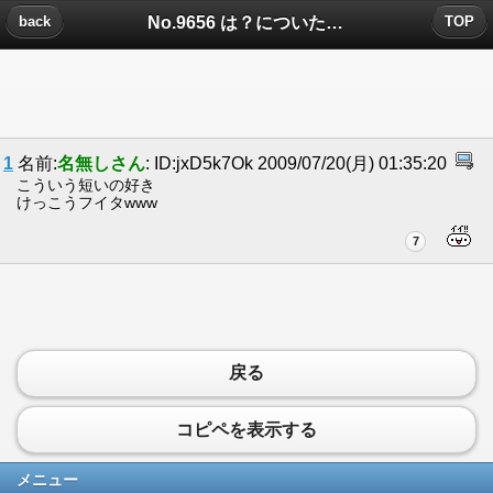
No.9656 は？についたコメント
back
TOP
1
名前:
名無しさん
: ID:jxD5k7Ok 2009/07/20(月) 01:35:20
こういう短いの好き
けっこうフイタwww
7
戻る
コピペを表示する
メニュー