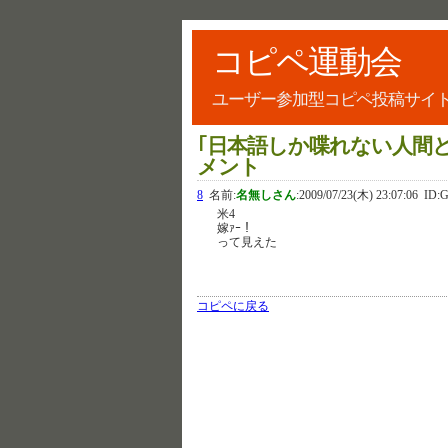
コピペ運動会
ユーザー参加型コピペ投稿サイ
｢日本語しか喋れない人間
メント
8
名前:
名無しさん
:
2009/07/23(木) 23:07:06
ID:
米4
嫁ｧｰ！
って見えた
コピペに戻る