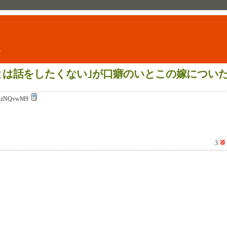
ト
とは話をしたくない｣が口癖のいとこの嫁につい
GzNQvwM9
3