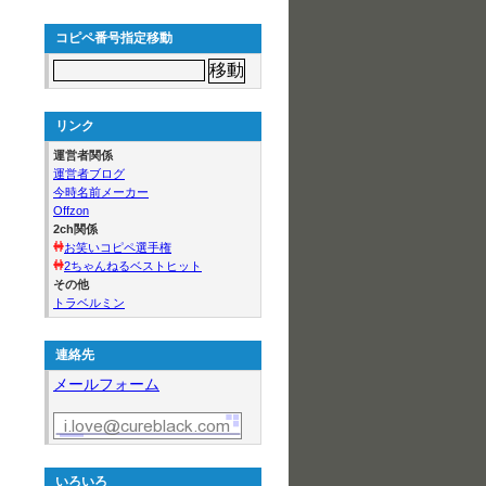
コピペ番号指定移動
リンク
運営者関係
運営者ブログ
今時名前メーカー
Offzon
2ch関係
お笑いコピペ選手権
2ちゃんねるベストヒット
その他
トラベルミン
連絡先
メールフォーム
いろいろ