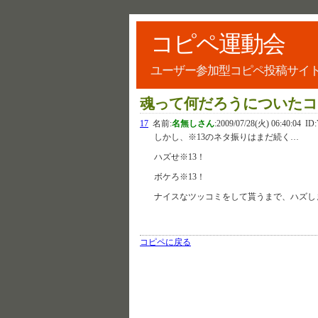
コピペ運動会
ユーザー参加型コピペ投稿サイ
魂って何だろうについたコ
17
名前:
名無しさん
:
2009/07/28(火) 06:40:04
ID:
しかし、※13のネタ振りはまだ続く…
ハズせ※13！
ボケろ※13！
ナイスなツッコミをして貰うまで、ハズし
コピペに戻る