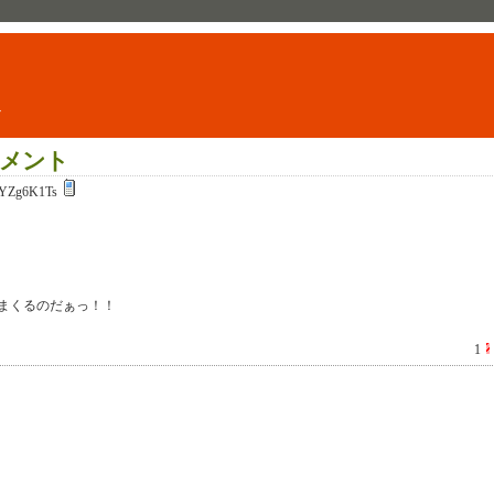
ト
メント
YZg6K1Ts
まくるのだぁっ！！
1