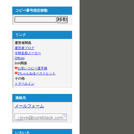
コピペ番号指定移動
リンク
運営者関係
運営者ブログ
今時名前メーカー
Offzon
2ch関係
お笑いコピペ選手権
2ちゃんねるベストヒット
その他
トラベルミン
連絡先
メールフォーム
いろいろ