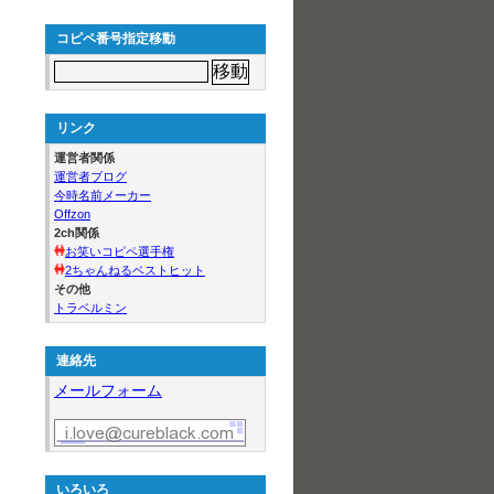
コピペ番号指定移動
リンク
運営者関係
運営者ブログ
今時名前メーカー
Offzon
2ch関係
お笑いコピペ選手権
2ちゃんねるベストヒット
その他
トラベルミン
連絡先
メールフォーム
いろいろ