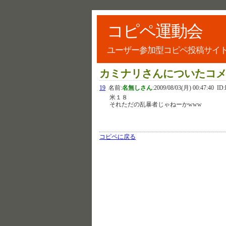
コピペ運動会
ユーザー参加型コピペ投稿サイ
カミナリさんについたコ
19
名前:
名無しさん
:
2009/08/03(月) 00:47:40
ID:
米１８
それただの乱暴者じゃねーかwww
コピペに戻る