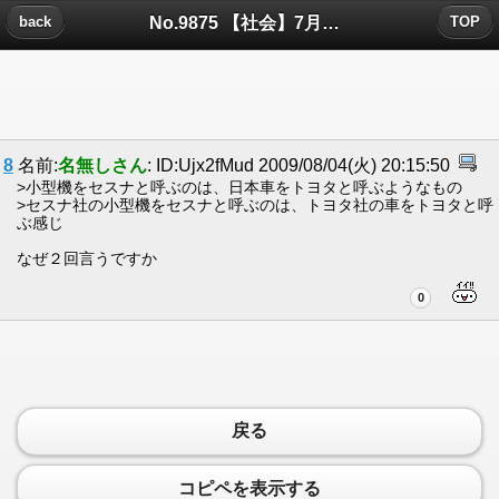
No.9875 【社会】7月の平均搭乗率が68.3% - 富士山静岡空港についたコメント
back
TOP
8
名前:
名無しさん
: ID:Ujx2fMud 2009/08/04(火) 20:15:50
>小型機をセスナと呼ぶのは、日本車をトヨタと呼ぶようなもの
>セスナ社の小型機をセスナと呼ぶのは、トヨタ社の車をトヨタと呼
ぶ感じ
なぜ２回言うですか
0
戻る
コピペを表示する