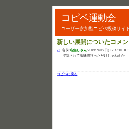
コピペ運動会
ユーザー参加型コピペ投稿サイ
新しい展開についたコメン
22
名前:
名無しさん
:
2009/09/06(日) 12:37:10
ID:
浮気されて脳味噌狂っただけじゃねえか
コピペに戻る