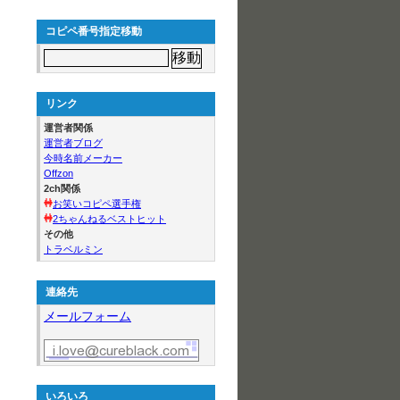
コピペ番号指定移動
リンク
運営者関係
運営者ブログ
今時名前メーカー
Offzon
2ch関係
お笑いコピペ選手権
2ちゃんねるベストヒット
その他
トラベルミン
連絡先
メールフォーム
いろいろ