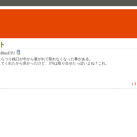
ト
ト
eBhixETU
てたらつり銭口が中から塞がれて取れなくなった事がある。
えてくれたから良かったけど、376は取り出せたっぽいよね？これ。
1