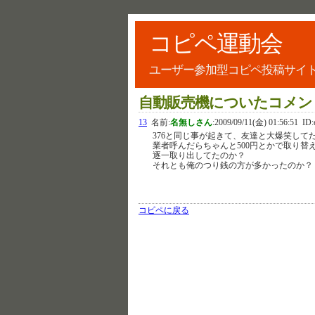
コピペ運動会
ユーザー参加型コピペ投稿サイ
自動販売機についたコメン
13
名前:
名無しさん
:
2009/09/11(金) 01:56:51
ID:
376と同じ事が起きて、友達と大爆笑し
業者呼んだらちゃんと500円とかで取り替
逐一取り出してたのか？
それとも俺のつり銭の方が多かったのか？
コピペに戻る