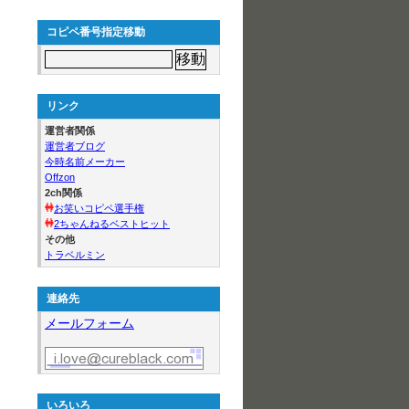
コピペ番号指定移動
リンク
運営者関係
運営者ブログ
今時名前メーカー
Offzon
2ch関係
お笑いコピペ選手権
2ちゃんねるベストヒット
その他
トラベルミン
連絡先
メールフォーム
いろいろ