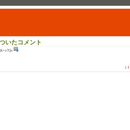
ト
ついたコメント
gK+v7Qv
1