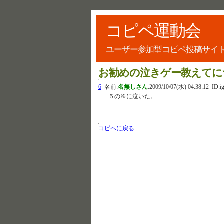
コピペ運動会
ユーザー参加型コピペ投稿サイ
お勧めの泣きゲー教えてに
6
名前:
名無しさん
:
2009/10/07(水) 04:38:12
ID:i
５の※に泣いた。
コピペに戻る