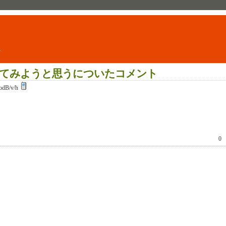
ト
生きてみようと思うについたコメント
odB/v/h
0