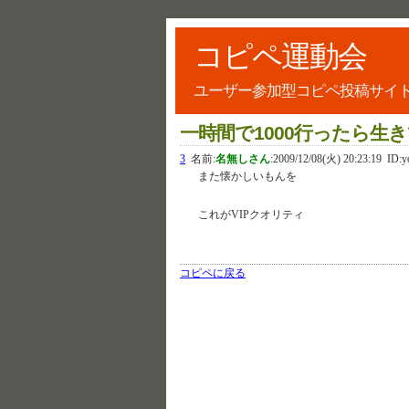
コピペ運動会
ユーザー参加型コピペ投稿サイ
一時間で1000行ったら
3
名前:
名無しさん
:
2009/12/08(火) 20:23:19
ID:y
また懐かしいもんを
これがVIPクオリティ
コピペに戻る