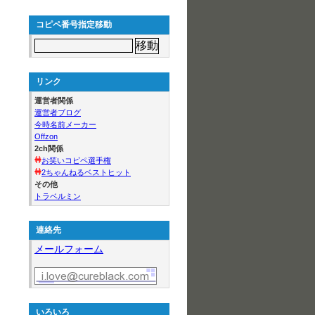
コピペ番号指定移動
リンク
運営者関係
運営者ブログ
今時名前メーカー
Offzon
2ch関係
お笑いコピペ選手権
2ちゃんねるベストヒット
その他
トラベルミン
連絡先
メールフォーム
いろいろ