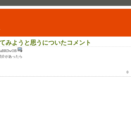
ト
生きてみようと思うについたコメント
laBRDwOB
紹介があったら
0