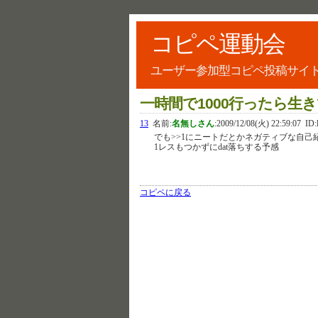
コピペ運動会
ユーザー参加型コピペ投稿サイ
一時間で1000行ったら
13
名前:
名無しさん
:
2009/12/08(火) 22:59:07
ID:
でも>>1にニートだとかネガティブな自己
1レスもつかずにdat落ちする予感
コピペに戻る