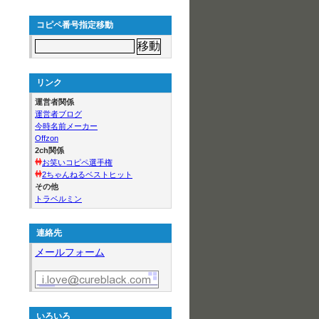
コピペ番号指定移動
リンク
運営者関係
運営者ブログ
今時名前メーカー
Offzon
2ch関係
お笑いコピペ選手権
2ちゃんねるベストヒット
その他
トラベルミン
連絡先
メールフォーム
いろいろ