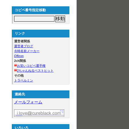
コピペ番号指定移動
リンク
運営者関係
運営者ブログ
今時名前メーカー
Offzon
2ch関係
お笑いコピペ選手権
2ちゃんねるベストヒット
その他
トラベルミン
連絡先
メールフォーム
いろいろ