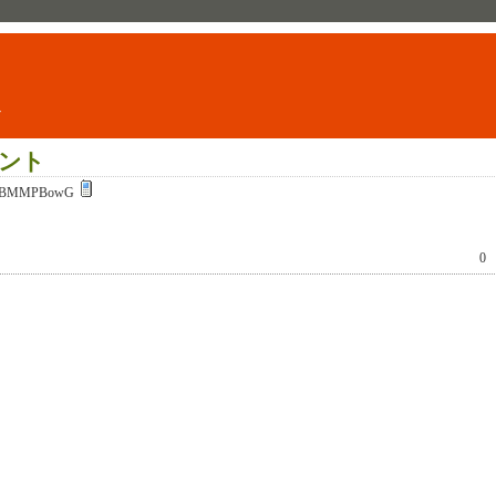
ト
ント
:BMMPBowG
0