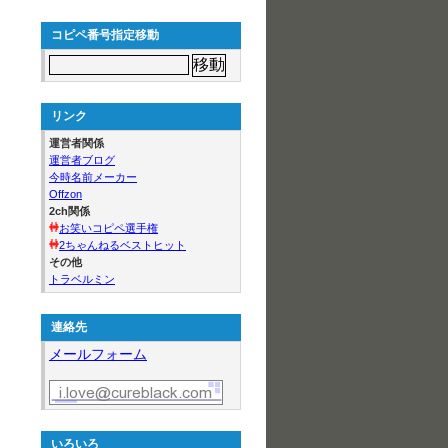
コピペ番号指定移動
リンク
運営者関係
運営者ブログ
今時名前メーカー
Offzon
2ch関係
お笑いコピペ選手権
2ちゃんねるベストヒット
その他
トラベルミン
連絡先
メールフォーム
いろいろ