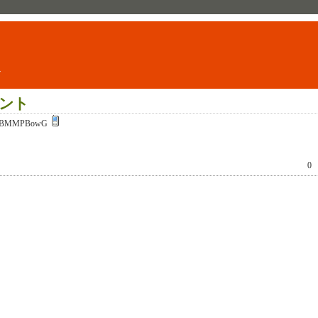
ト
ント
:BMMPBowG
0