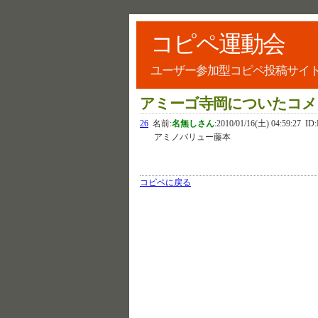
コピペ運動会
ユーザー参加型コピペ投稿サイ
アミーゴ寺岡についたコメ
26
名前:
名無しさん
:
2010/01/16(土) 04:59:27
ID
アミノバリュー藤本
コピペに戻る