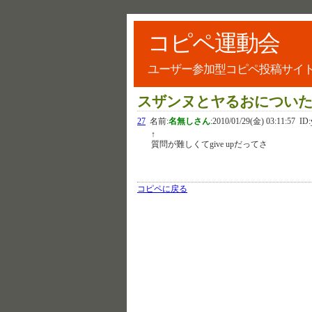
コピペ運動会
ユーザー参加型コピペ投稿サイ
スザンヌとヤるおについ
27
名前:
名無しさん
:
2010/01/29(金) 03:11:57
ID:
↑
質問が難しくてgive upだってさ
コピペに戻る