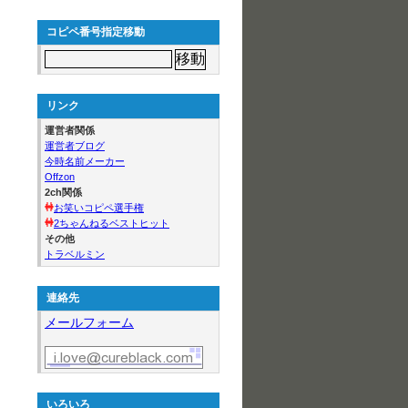
コピペ番号指定移動
リンク
運営者関係
運営者ブログ
今時名前メーカー
Offzon
2ch関係
お笑いコピペ選手権
2ちゃんねるベストヒット
その他
トラベルミン
連絡先
メールフォーム
いろいろ