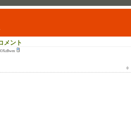
ト
コメント
COXzBwen
0