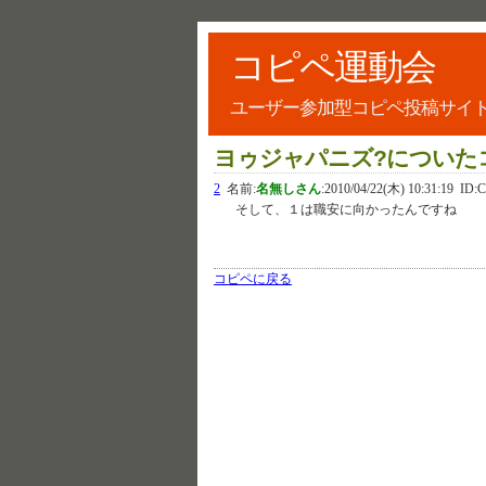
コピペ運動会
ユーザー参加型コピペ投稿サイ
ヨゥジャパニズ?についた
2
名前:
名無しさん
:
2010/04/22(木) 10:31:19
ID:
そして、１は職安に向かったんですね
コピペに戻る