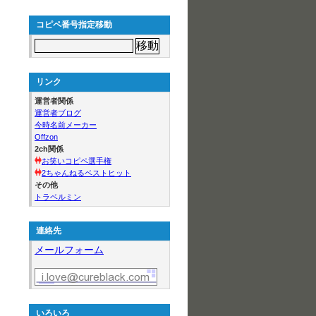
コピペ番号指定移動
リンク
運営者関係
運営者ブログ
今時名前メーカー
Offzon
2ch関係
お笑いコピペ選手権
2ちゃんねるベストヒット
その他
トラベルミン
連絡先
メールフォーム
いろいろ