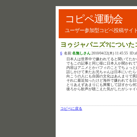
コピペ運動会
ユーザー参加型コピペ投稿サイ
ヨゥジャパニズ?についた
6
名前:
名無しさん
:
2010/04/22(木) 11:45:55
ID:z
日本人は世界中で嫌われてると聞いてたか
でもこの記事と同じ様に日本人か聞かれて
内容はアニメとかパフィのことでちょっと
話しかけて来たお兄ちゃんは日本にいたら
向こうの人にも自国の文化はあんまりで異
それに最近知ったけど海外で嫌われてる日
とりあえずあまりにも興奮して話すから何
後ろから歓声が聴こえた気がしたがシャイ
コピペに戻る