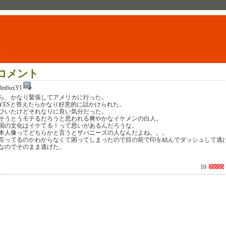
ト
コメント
8m6uxYI
ら、かなり緊張してアメリカに行った。
YESと答えたらかなり好意的に話かけられた。
ひいたけどそれなりに良い気分だった。
そうとうモテるだろうと思われる爽やかなイケメンの白人。
国の文化はイケてる！って思いがあるんだろうな。
本人像ってどちらかと言うとザパニーズの人なんだよね。。。
言ってるのかわからなくて困ってしまったので目の前で印を結んでダッシュして逃
なのでそのまま逃げた。
10