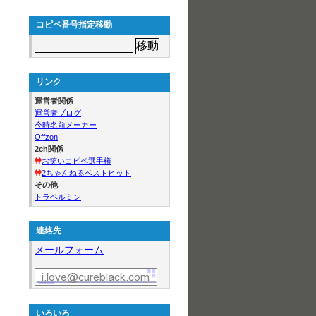
コピペ番号指定移動
リンク
運営者関係
運営者ブログ
今時名前メーカー
Offzon
2ch関係
お笑いコピペ選手権
2ちゃんねるベストヒット
その他
トラベルミン
連絡先
メールフォーム
いろいろ