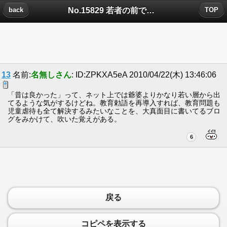
No.15829 若者の前で平気な顔して昔はよかったと言える爺婆どもの神経がわからないについたコメント
back
TOP
13
名前:
名無しさん
: ID:ZPKXA5eA 2010/04/22(木) 13:46:06
「昔は良かった」って、ネット上では爺婆よりかなり若い層から出
てるような気がするけどね。教育勅語を再導入すれば、教育問題も
児童虐待も全て解決するみたいなことを、大真面目に書いてるブロ
グをみかけて、吹いた覚えがある。
6
戻る
コピペを表示する