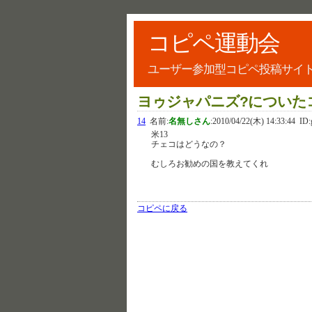
コピペ運動会
ユーザー参加型コピペ投稿サイ
ヨゥジャパニズ?についた
14
名前:
名無しさん
:
2010/04/22(木) 14:33:44
ID:
米13
チェコはどうなの？
むしろお勧めの国を教えてくれ
コピペに戻る