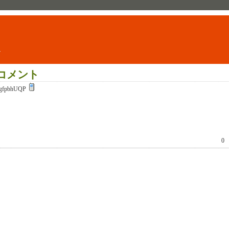
ト
コメント
gfpbhUQP
0