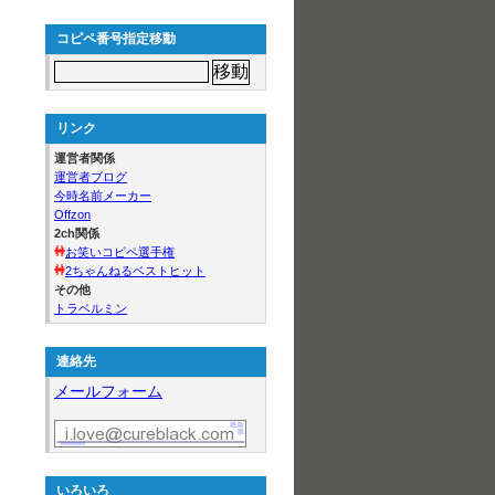
コピペ番号指定移動
リンク
運営者関係
運営者ブログ
今時名前メーカー
Offzon
2ch関係
お笑いコピペ選手権
2ちゃんねるベストヒット
その他
トラベルミン
連絡先
メールフォーム
いろいろ