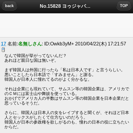
No.15828 ヨゥジャパニズ?についたコメント
back
TOP
17
名前:
名無しさん
: ID:Owkb3yM+ 2010/04/22(木) 17:21:57
なんで韓国が挙がってないんだ？
あれほど親日な国は無いぞ。
まず韓国人は外国に行ったら「私は日本人です」と言うらしい。
悪いことしたら日本語で「すみません」と謝る。
韓国人が日本人に憧れてるのがよく分かるな。
それは企業にも現れていて、サムスン等の韓国企業は、アメリカで
のＣＭには富士山や舞妓を使っている。
おかげでアメリカ人の半数はサムスン等の韓国企業を日本企業だと
思っているそうだ。
さらに、韓国人は日本人の女をレイプすると聞くが、それほど日本
人とセックスがしたくて仕方ないのだろう。
韓国人が日本の参政権を欲しがるのも、憧れの日本の役に立ちたい
からだ。