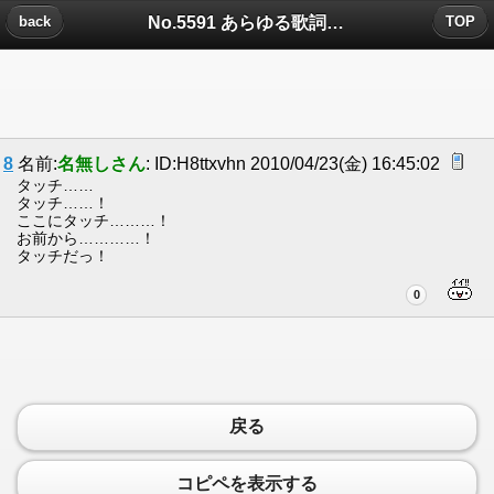
No.5591 あらゆる歌詞をカイジ風にするスレ についたコメント
back
TOP
8
名前:
名無しさん
: ID:H8ttxvhn 2010/04/23(金) 16:45:02
タッチ……
タッチ……！
ここにタッチ………！
お前から…………！
タッチだっ！
0
戻る
コピペを表示する