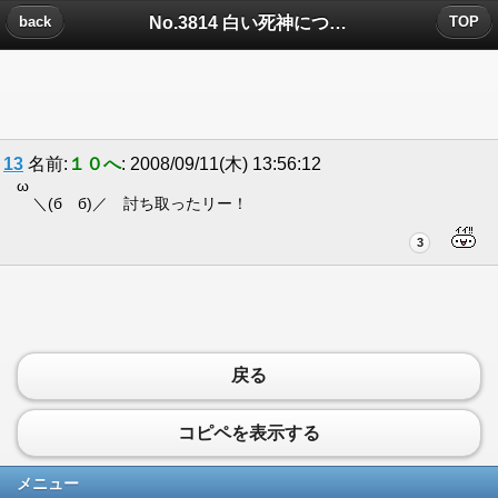
No.3814 白い死神についたコメント
back
TOP
13
名前:
１０へ
: 2008/09/11(木) 13:56:12
ω
＼(бゝб)／ 討ち取ったリー！
3
戻る
コピペを表示する
メニュー