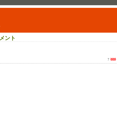
ト
メント
7