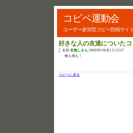
コピペ運動会
ユーザー参加型コピペ投稿サイ
好きな人の友達についたコ
7
名前:
名無しさん
:
2008/09/18(木) 13:25:07
俺も俺も！
コピペに戻る