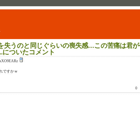
ト
を失うのと同じぐらいの喪失感…この苦痛は君が
..についたコメント
xXO9EARz
れですかｗ
0