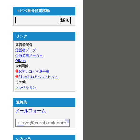
コピペ番号指定移動
リンク
運営者関係
運営者ブログ
今時名前メーカー
Offzon
2ch関係
お笑いコピペ選手権
2ちゃんねるベストヒット
その他
トラベルミン
連絡先
メールフォーム
いろいろ