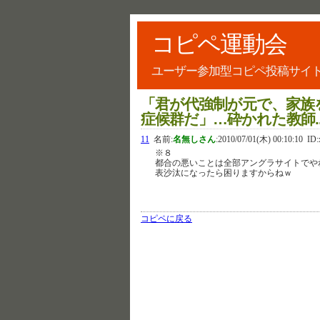
コピペ運動会
ユーザー参加型コピペ投稿サイ
「君が代強制が元で、家族
症候群だ」…砕かれた教師.
11
名前:
名無しさん
:
2010/07/01(木) 00:10:10
ID:
※８
都合の悪いことは全部アングラサイトでや
表沙汰になったら困りますからねｗ
コピペに戻る