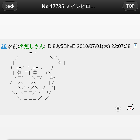
No.17735 メインヒロイン大好き病についたコメント
back
TOP
26
名前:
名無しさん
: ID:8Jy5BhvE 2010/07/01(木) 22:07:38
-=-::.
／ ＼:＼
.| ﾐ:::|
ﾐ|_≡=､´ ｀, ≡=_、 |;/
||. ◎ .|￣|. ◎ |─/ヽ
|ヽ二/ ＼二/ ∂>
/. ハ - －ハ |_/
| ヽ／ヽ／＼_ノ / |
. ＼､ ヽ二二／ヽ / /
. ＼i ＿＿＿ ／_／
0