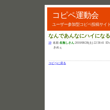
コピペ運動会
ユーザー参加型コピペ投稿サイ
なんであんなにハイにな
19
名前:
名無しさん
:
2010/08/28(土) 22:58:41
ID:
きめぇ
コピペに戻る