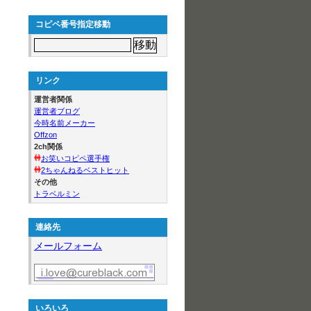
コピペ番号指定移動
リンク
運営者関係
運営者ブログ
今時名前メーカー
Offzon
2ch関係
お笑いコピペ選手権
2ちゃんねるベストヒット
その他
トラベルミン
連絡先
メールフォーム
いろいろ