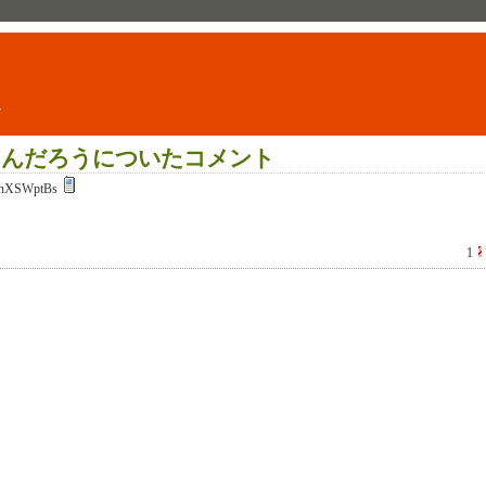
ト
るんだろうについたコメント
nXSWptBs
1