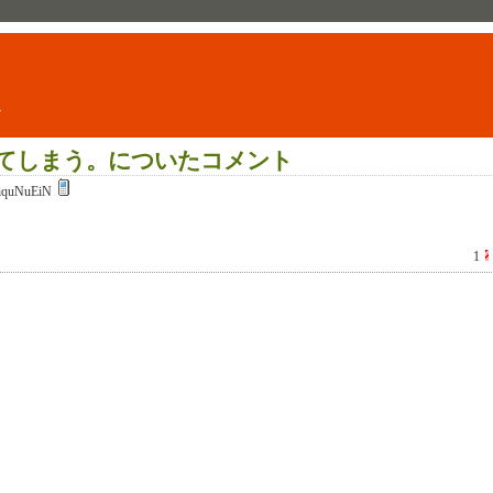
ト
てしまう。についたコメント
iquNuEiN
1