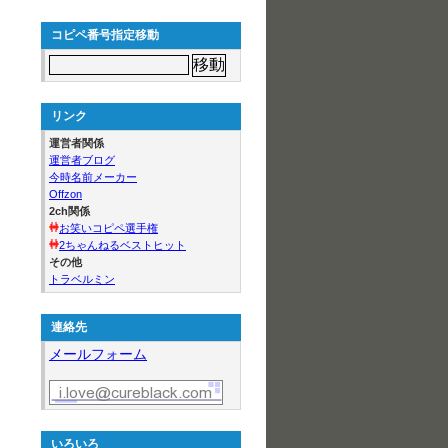
コピペ番号指定移動
リンク
運営者関係
運営者ブログ
今時名前メーカー
Offzon
2ch関係
お笑いコピペ選手権
2ちゃんねるベストヒット
その他
トラベルミン
連絡先
メールフォーム
いろいろ