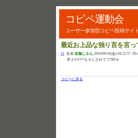
コピペ運動会
ユーザー参加型コピペ投稿サイ
最近お上品な独り言を言っ
11
名前:
名無しさん
:
2010/09/10(金) 04:22:57
ID:
米２のｲｲ!!も４にされててﾜﾛﾀｗ
コピペに戻る