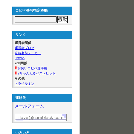
コピペ番号指定移動
リンク
運営者関係
運営者ブログ
今時名前メーカー
Offzon
2ch関係
お笑いコピペ選手権
2ちゃんねるベストヒット
その他
トラベルミン
連絡先
メールフォーム
いろいろ