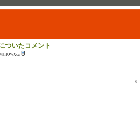
ト
についたコメント
:MJHOWXcu
0