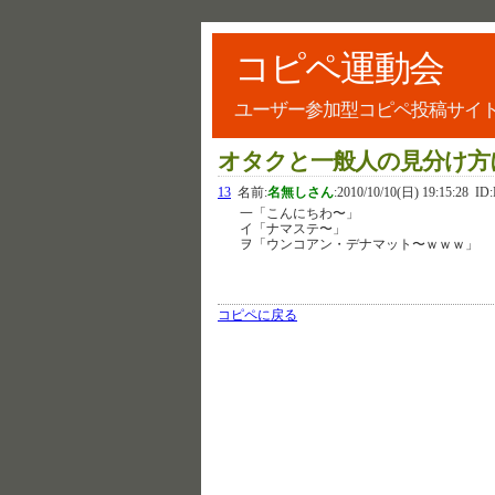
コピペ運動会
ユーザー参加型コピペ投稿サイ
オタクと一般人の見分け方
13
名前:
名無しさん
:
2010/10/10(日) 19:15:28
ID
一「こんにちわ〜」
イ「ナマステ〜」
ヲ「ウンコアン・デナマット〜ｗｗｗ」
コピペに戻る