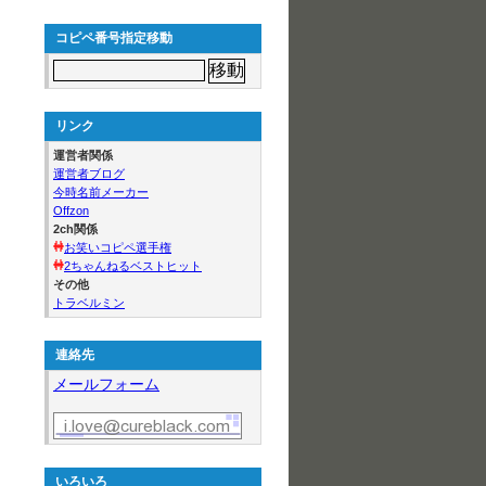
コピペ番号指定移動
リンク
運営者関係
運営者ブログ
今時名前メーカー
Offzon
2ch関係
お笑いコピペ選手権
2ちゃんねるベストヒット
その他
トラベルミン
連絡先
メールフォーム
いろいろ