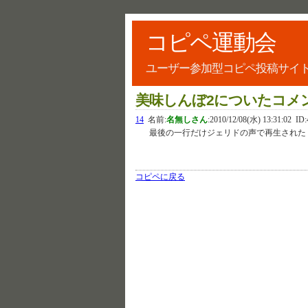
コピペ運動会
ユーザー参加型コピペ投稿サイ
美味しんぼ2についたコメ
14
名前:
名無しさん
:
2010/12/08(水) 13:31:02
ID:
最後の一行だけジェリドの声で再生された
コピペに戻る