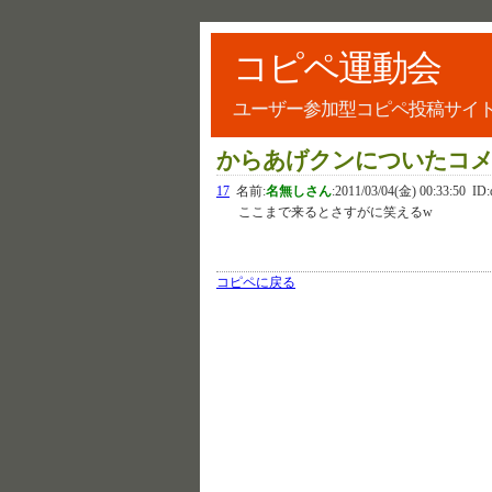
コピペ運動会
ユーザー参加型コピペ投稿サイ
からあげクンについたコ
17
名前:
名無しさん
:
2011/03/04(金) 00:33:50
ID:
ここまで来るとさすがに笑えるw
コピペに戻る