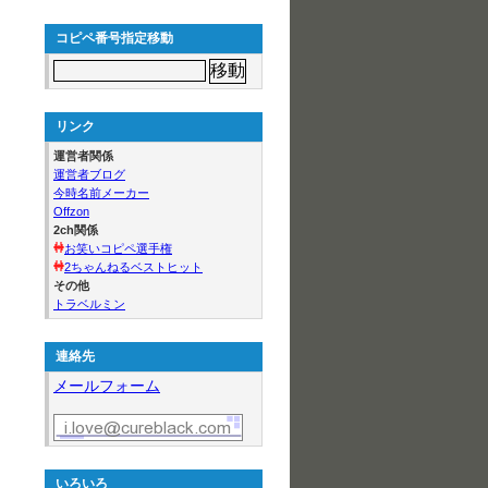
コピペ番号指定移動
リンク
運営者関係
運営者ブログ
今時名前メーカー
Offzon
2ch関係
お笑いコピペ選手権
2ちゃんねるベストヒット
その他
トラベルミン
連絡先
メールフォーム
いろいろ