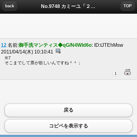
No.9748 カミーユ「２ちゃんねるを遊びにしているゆとりにはわかるまい！」についたコメント
back
TOP
12
名前:
御手洗マンティス◆qG/N4WId6o
: ID:tJTEhMsw
2011/04/14(木) 10:10:41
※7
そこまでして票が欲しいんですね＾＾；
1
戻る
コピペを表示する