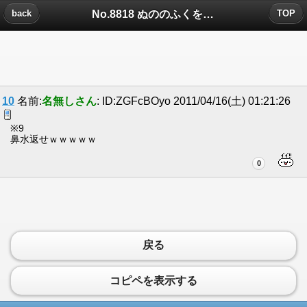
No.8818 ぬののふくをすててもいいですか？ ...についたコメント
back
TOP
10
名前:
名無しさん
: ID:ZGFcBOyo 2011/04/16(土) 01:21:26
※9
鼻水返せｗｗｗｗｗ
0
戻る
コピペを表示する