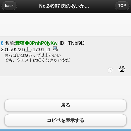
No.24907 肉のあいかわについたコメント
back
TOP
8
名前:
糞猫◆8PnhP0jyXw
: ID:+TNbf9lJ
2011/05/21(土) 17:01:11
おっぱいはGカップ以上がいい
でも、ウエストは細くなきゃいやだ
0
戻る
コピペを表示する