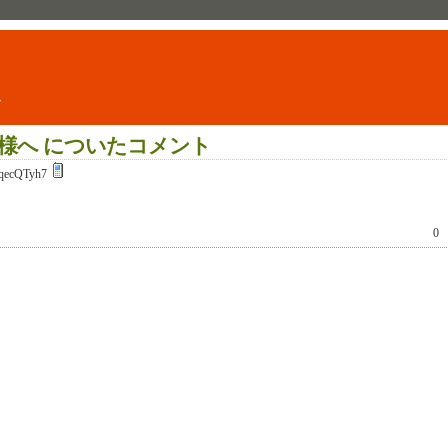
ト
様へ についたコメント
qecQTyh7
0