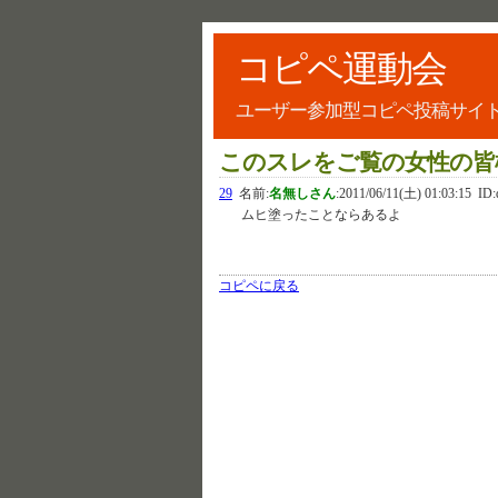
コピペ運動会
ユーザー参加型コピペ投稿サイ
このスレをご覧の女性の皆
29
名前:
名無しさん
:
2011/06/11(土) 01:03:15
ID:
ムヒ塗ったことならあるよ
コピペに戻る