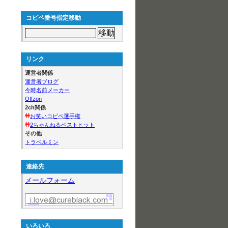
コピペ番号指定移動
リンク
運営者関係
運営者ブログ
今時名前メーカー
Offzon
2ch関係
お笑いコピペ選手権
2ちゃんねるベストヒット
その他
トラベルミン
連絡先
メールフォーム
いろいろ