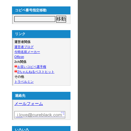
コピペ番号指定移動
リンク
運営者関係
運営者ブログ
今時名前メーカー
Offzon
2ch関係
お笑いコピペ選手権
2ちゃんねるベストヒット
その他
トラベルミン
連絡先
メールフォーム
いろいろ