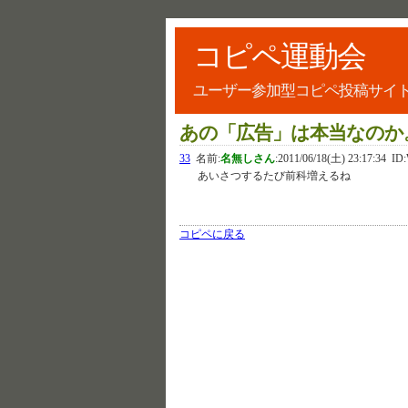
コピペ運動会
ユーザー参加型コピペ投稿サイ
あの「広告」は本当なのか
33
名前:
名無しさん
:
2011/06/18(土) 23:17:34
ID:
あいさつするたび前科増えるね
コピペに戻る