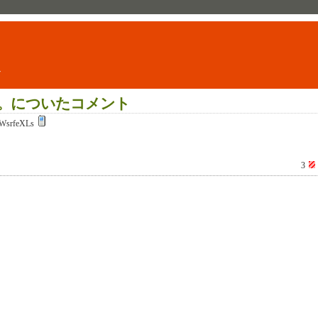
ト
。についたコメント
WsrfeXLs
3