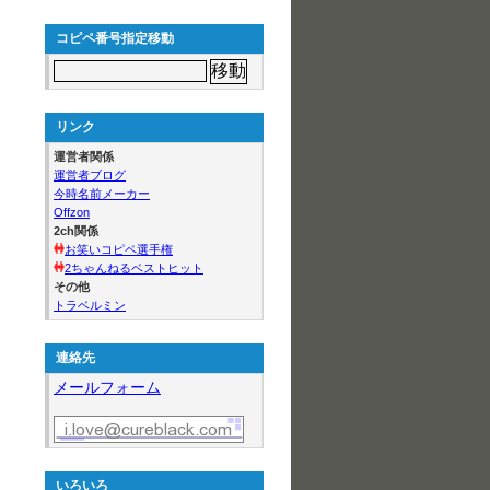
コピペ番号指定移動
リンク
運営者関係
運営者ブログ
今時名前メーカー
Offzon
2ch関係
お笑いコピペ選手権
2ちゃんねるベストヒット
その他
トラベルミン
連絡先
メールフォーム
いろいろ