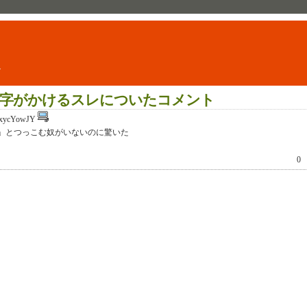
ト
字がかけるスレについたコメント
xycYowJY
?」とつっこむ奴がいないのに驚いた
0