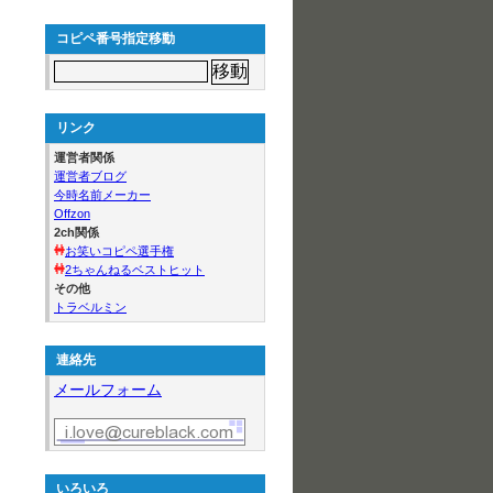
コピペ番号指定移動
リンク
運営者関係
運営者ブログ
今時名前メーカー
Offzon
2ch関係
お笑いコピペ選手権
2ちゃんねるベストヒット
その他
トラベルミン
連絡先
メールフォーム
いろいろ