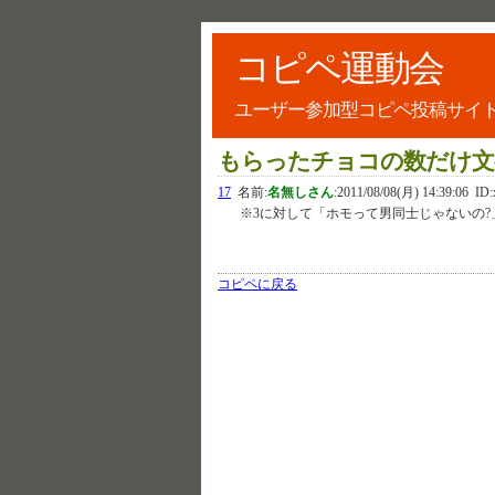
コピペ運動会
ユーザー参加型コピペ投稿サイ
もらったチョコの数だけ文
17
名前:
名無しさん
:
2011/08/08(月) 14:39:06
ID:
※3に対して「ホモって男同士じゃないの
コピペに戻る