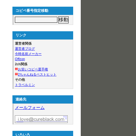
コピペ番号指定移動
リンク
運営者関係
運営者ブログ
今時名前メーカー
Offzon
2ch関係
お笑いコピペ選手権
2ちゃんねるベストヒット
その他
トラベルミン
連絡先
メールフォーム
いろいろ