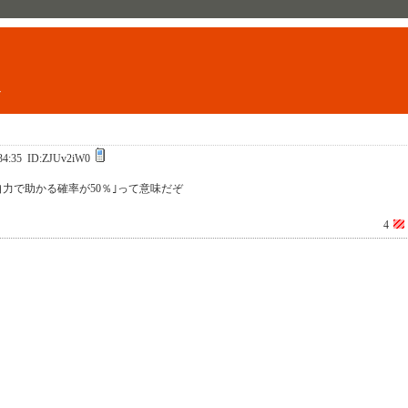
ト
34:35
ID:ZJUv2iW0
自力で助かる確率が50％｣って意味だぞ
4