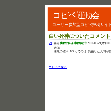
コピペ運動会
ユーザー参加型コピペ投稿サイ
白い死神についたコメント
29
名前:
実験的名前欄固定中
:
2011/09/29(木) 00:
米28
凍死の確率50％ってのは｢負傷した人間が
コピペに戻る