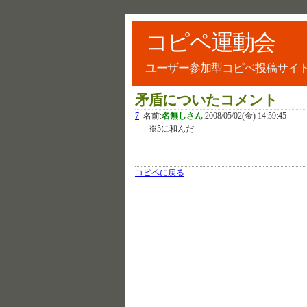
コピペ運動会
ユーザー参加型コピペ投稿サイ
矛盾についたコメント
7
名前:
名無しさん
:
2008/05/02(金) 14:59:45
※5に和んだ
コピペに戻る