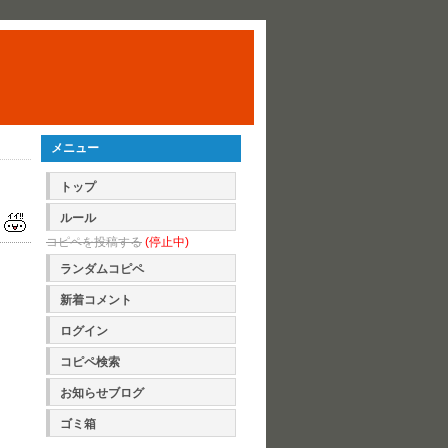
メニュー
トップ
ルール
コピペを投稿する
(停止中)
ランダムコピペ
新着コメント
ログイン
コピペ検索
お知らせブログ
ゴミ箱