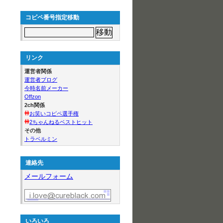
コピペ番号指定移動
リンク
運営者関係
運営者ブログ
今時名前メーカー
Offzon
2ch関係
お笑いコピペ選手権
2ちゃんねるベストヒット
その他
トラベルミン
連絡先
メールフォーム
いろいろ